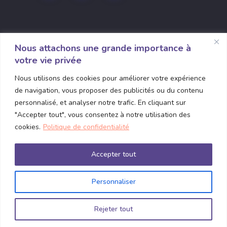
Nous attachons une grande importance à
votre vie privée
1135 Grande Allée O Bureau 310
Nous utilisons des cookies pour améliorer votre expérience
Québec, Quebec G1S 1E7
de navigation, vous proposer des publicités ou du contenu
contact@connexence.com
personnalisé, et analyser notre trafic. En cliquant sur
"Accepter tout", vous consentez à notre utilisation des
(418) 380-5815
cookies.
Politique de confidentialité
Accepter tout
Personnaliser
© 2025
Connexence
, All Rights Reserved
Rejeter tout