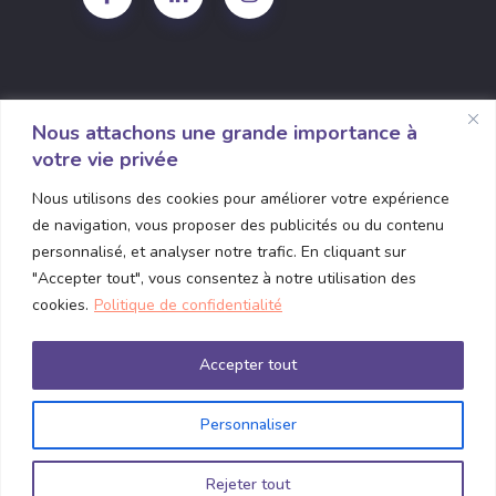
Nous attachons une grande importance à
votre vie privée
1135 Grande Allée O Bureau 310
Nous utilisons des cookies pour améliorer votre expérience
Québec, Quebec G1S 1E7
de navigation, vous proposer des publicités ou du contenu
contact@connexence.com
personnalisé, et analyser notre trafic. En cliquant sur
"Accepter tout", vous consentez à notre utilisation des
(418) 380-5815
cookies.
Politique de confidentialité
Accepter tout
Personnaliser
© 2025
Connexence
, All Rights Reserved
Rejeter tout