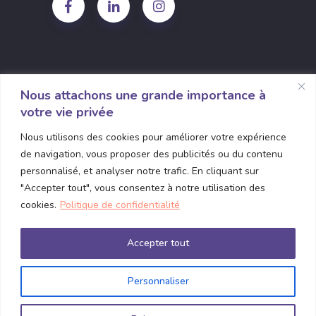
Nous attachons une grande importance à
votre vie privée
1135 Grande Allée O Bureau 310
Nous utilisons des cookies pour améliorer votre expérience
Québec, Quebec G1S 1E7
de navigation, vous proposer des publicités ou du contenu
contact@connexence.com
personnalisé, et analyser notre trafic. En cliquant sur
"Accepter tout", vous consentez à notre utilisation des
(418) 380-5815
cookies.
Politique de confidentialité
Accepter tout
Personnaliser