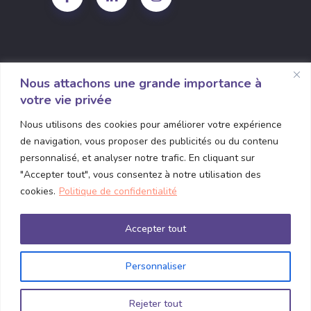
Nous attachons une grande importance à
votre vie privée
1135 Grande Allée O Bureau 310
Nous utilisons des cookies pour améliorer votre expérience
Québec, Quebec G1S 1E7
de navigation, vous proposer des publicités ou du contenu
contact@connexence.com
personnalisé, et analyser notre trafic. En cliquant sur
"Accepter tout", vous consentez à notre utilisation des
(418) 380-5815
cookies.
Politique de confidentialité
Accepter tout
Personnaliser
© 2025
Connexence
, All Rights Reserved
Rejeter tout