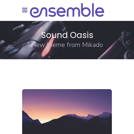
Sound Oasis
New theme from Mikado